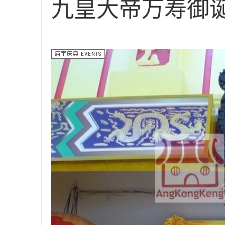
九皇大帝万寿御
庙宇庆典 EVENTS