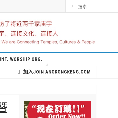
T. WORSHIP ORG.
加入JOIN ANGKONGKENG.COM
暨