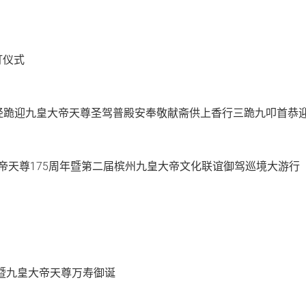
灯仪式
九皇圣经跪迎九皇大帝天尊圣驾普殿安奉敬献斋供上香行三跪九叩首恭
九皇大帝天尊175周年暨第二届槟州九皇大帝文化联谊御驾巡境大游行
拜贺斗母暨九皇大帝天尊万寿御诞