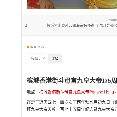
PREVIOU
槟城大山脚慈云阁海东妈-妈祖圣像开光盛会1
用
户
请
评
评
价：
3
/
5
级
槟城香港街斗母宫九皇大帝175
地点：
槟城香港街斗母宫九皇大帝Penang HongKong S
谨定于道历四七一四岁次丁酉年秋九月初九日（
拜九皇大帝天尊一百七十五周年纪念暨九皇大帝