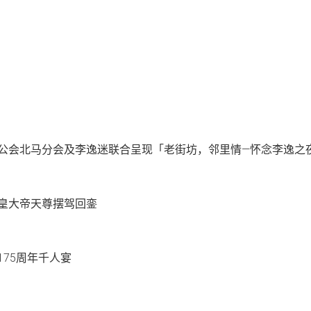
演艺人公会北马分会及李逸迷联合呈现「老街坊，邻里情—怀念李逸之
奉九皇大帝天尊摆驾回銮
宫175周年千人宴