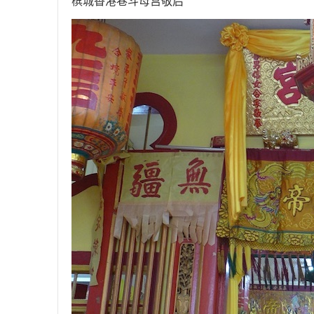
槟城香港巷斗母宫敬启