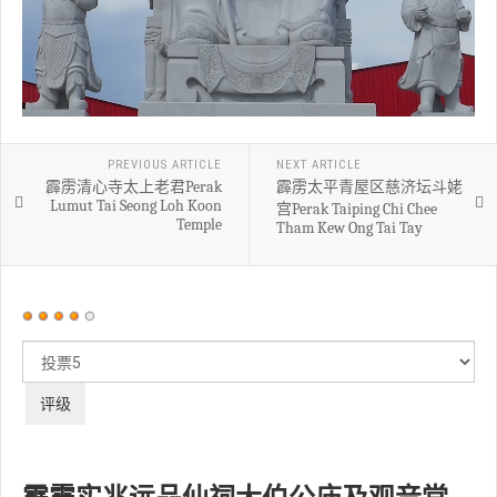
PREVIOUS ARTICLE
NEXT ARTICLE
霹雳清心寺太上老君Perak
霹雳太平青屋区慈济坛斗姥
Lumut Tai Seong Loh Koon
宫Perak Taiping Chi Chee
Temple
Tham Kew Ong Tai Tay
用
户
请
评
评
价：
4
/
5
级