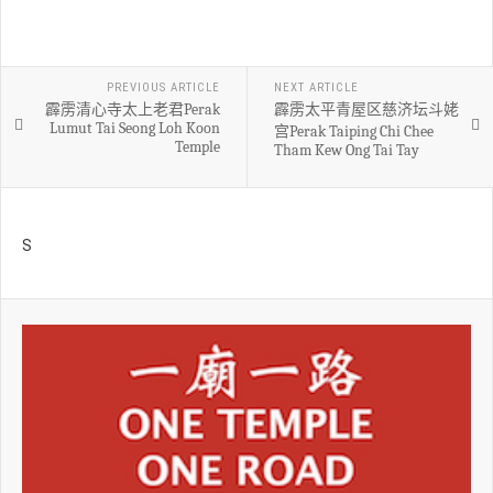
PREVIOUS ARTICLE
NEXT ARTICLE
霹雳清心寺太上老君Perak
霹雳太平青屋区慈济坛斗姥
Lumut Tai Seong Loh Koon
宫Perak Taiping Chi Chee
Temple
Tham Kew Ong Tai Tay
S