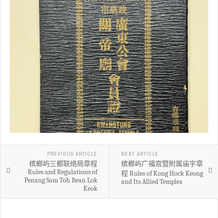
PREVIOUS ARTICLE
NEXT ARTICLE
槟榔屿三都联络局章程
槟榔屿广福宫暨附属庙宇章
Rules and Regulations of
程 Rules of Kong Hock Keong
Penang Sam Toh Bean Lok
and Its Allied Temples
Keok