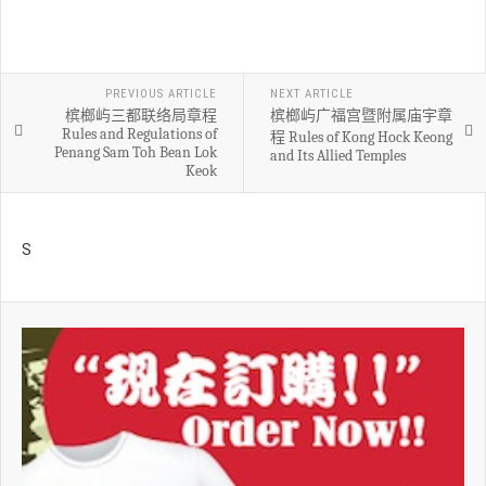
PREVIOUS ARTICLE
NEXT ARTICLE
槟榔屿三都联络局章程
槟榔屿广福宫暨附属庙宇章
Rules and Regulations of
程 Rules of Kong Hock Keong
Penang Sam Toh Bean Lok
and Its Allied Temples
Keok
S