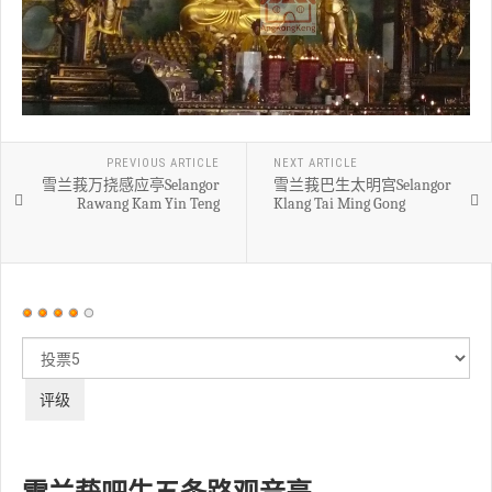
PREVIOUS ARTICLE
NEXT ARTICLE
雪兰莪万挠感应亭Selangor
雪兰莪巴生太明宫Selangor
Rawang Kam Yin Teng
Klang Tai Ming Gong
用
户
请
评
评
价：
4
/
5
级