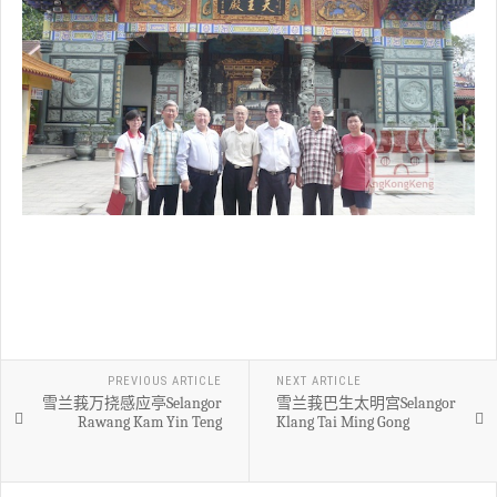
PREVIOUS ARTICLE
NEXT ARTICLE
雪兰莪万挠感应亭Selangor
雪兰莪巴生太明宫Selangor
Rawang Kam Yin Teng
Klang Tai Ming Gong