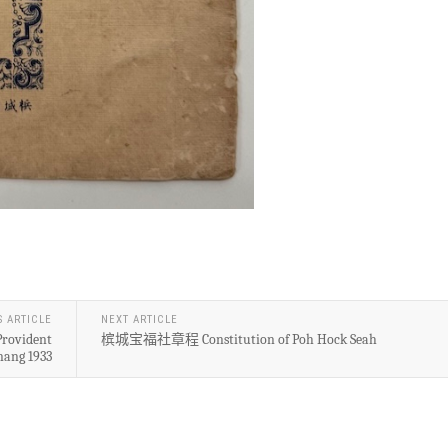
S ARTICLE
NEXT ARTICLE
ovident
槟城宝福社章程 Constitution of Poh Hock Seah
nang 1933