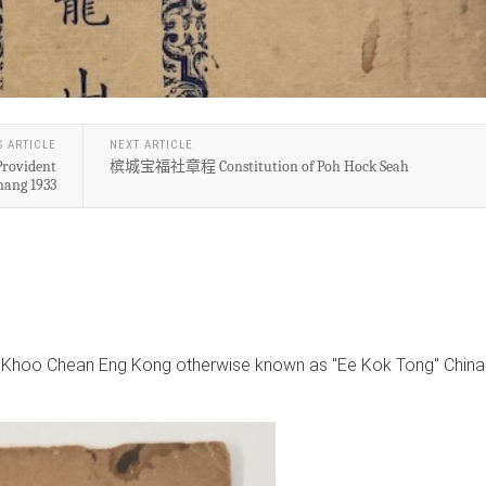
S ARTICLE
NEXT ARTICLE
ovident
槟城宝福社章程 Constitution of Poh Hock Seah
nang 1933
Eng Kong otherwise known as "Ee Kok Tong" China