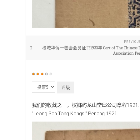
PREVIOU
槟城华侨一善会会员证书1933年 Cert of The Chinese Pr
Association Pe
用
户
请
评
评
价：
3
/
5
级
我们的收藏之一，槟榔屿龙山堂邱公司章程1921. Khoo Chean 
"Leong San Tong Kongsi" Penang 1921