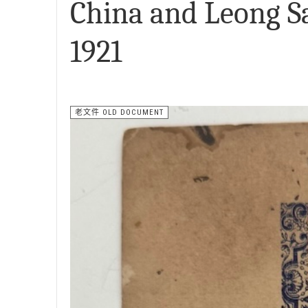
China and Leong S
1921
老文件 OLD DOCUMENT