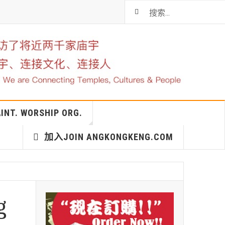
T. WORSHIP ORG.
加入JOIN ANGKONGKENG.COM
g