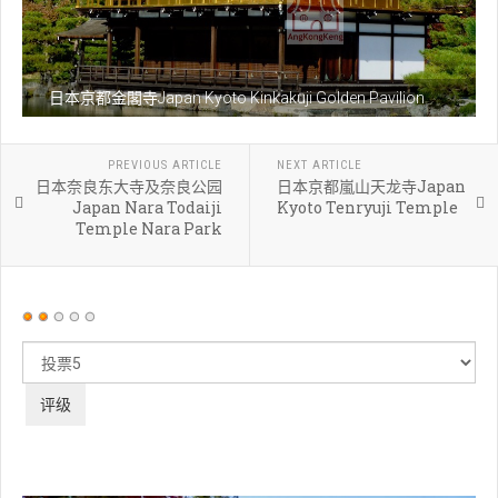
日本京都金閣寺Japan Kyoto Kinkakuji Golden Pavilion
PREVIOUS ARTICLE
NEXT ARTICLE
日本奈良东大寺及奈良公园
日本京都嵐山天龙寺Japan
Japan Nara Todaiji
Kyoto Tenryuji Temple
Temple Nara Park
用
户
请
评
评
价：
2
/
5
级