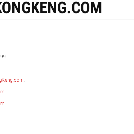
NGKENG.COM
199
Keng.com
.
om
.
om
.