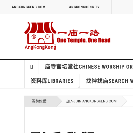
ANGKONGKENG.COM
ANGKONGKENG.TV
庙寺宫坛堂社CHINESE WORSHIP OR
资料库LIBRARIES
找神找庙SEARCH WO
当前位置：
加入JOIN ANGKONGKENG.COM