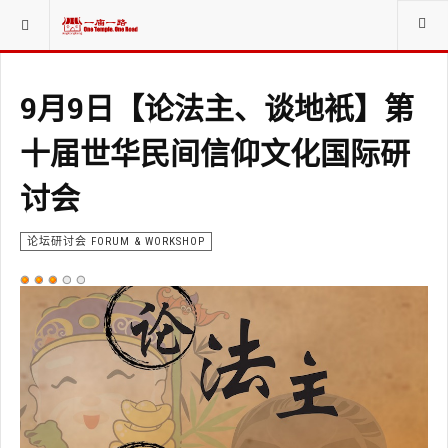
当前位置：
新闻NEWS
9月9日【论法主、谈地衹】第
十届世华民间信仰文化国际研
讨会
论坛研讨会 FORUM & WORKSHOP
用
户
评
价：
3
/
5