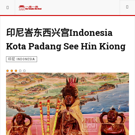
当前位置：
各国祭祀INT. WORSHIP ORG.
印尼峇东西兴宫Indonesia
Kota Padang See Hin Kiong
印尼 INDONESIA
用
户
评
价：
3
/
5