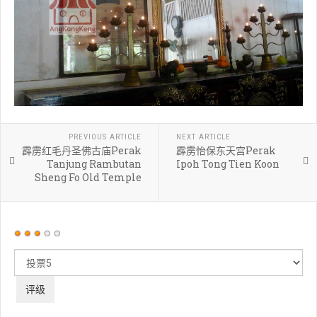
PREVIOUS ARTICLE
NEXT ARTICLE
霹雳红毛丹圣佛古庙Perak
霹雳怡保东天宫Perak
Tanjung Rambutan
Ipoh Tong Tien Koon
Sheng Fo Old Temple
用
户
请
评
评
价：
3
/
5
级