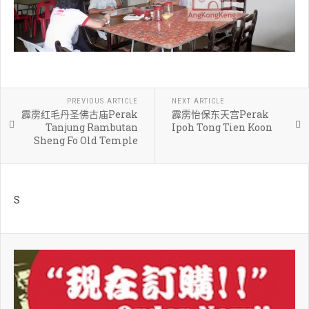
PREVIOUS ARTICLE
NEXT ARTICLE
霹雳红毛丹圣佛古庙Perak
霹雳怡保东天宫Perak
Tanjung Rambutan
Ipoh Tong Tien Koon
Sheng Fo Old Temple
S