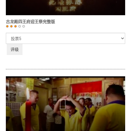
古龙殿四王府迎王祭完整版
用
户
请
评
评
价：
3
/
5
级