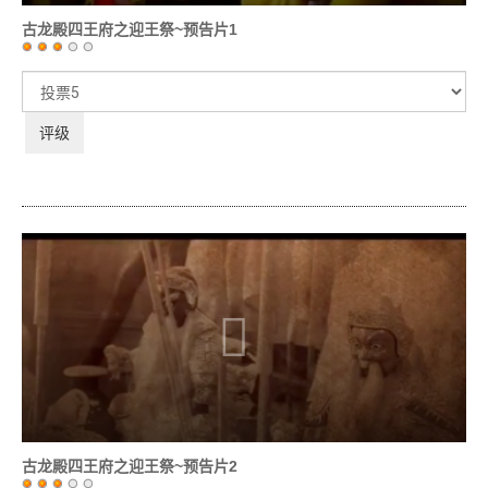
古龙殿四王府之迎王祭~预告片1
用
户
请
评
评
价：
3
/
5
级
古龙殿四王府之迎王祭~预告片2