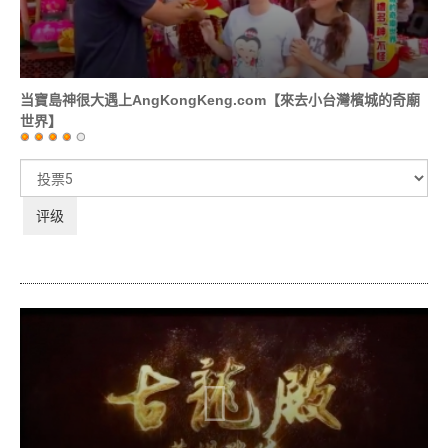
当寶島神很大遇上AngKongKeng.com【來去小台灣檳城的奇廟
世界】
用
户
请
评
评
价：
4
/
5
级