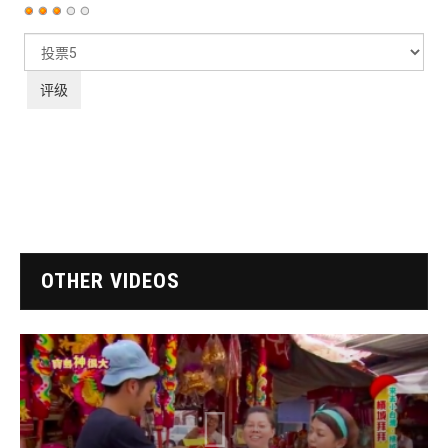
用
户
请
评
评
价：
3
/
5
级
OTHER VIDEOS