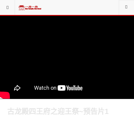
古龙殿四王府之迎王祭~预告片1