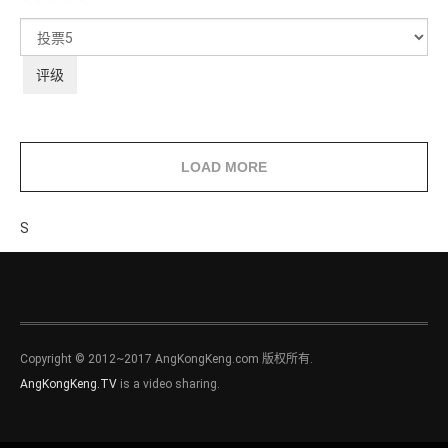
用
户
请
评
评
价：
3
/
5
级
LOAD MORE
S
Copyright © 2012~2017 AngKongKeng.com 版权所有.
AngKongKeng.TV
is a video sharing.